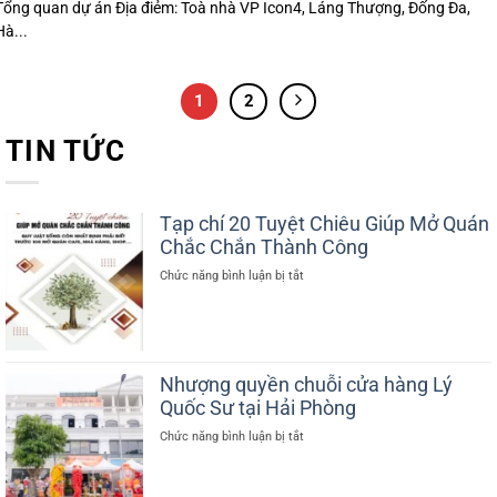
Tổng quan dự án Địa điẻm: Toà nhà VP Icon4, Láng Thượng, Đống Đa,
Hà...
1
2
TIN TỨC
Tạp chí 20 Tuyệt Chiêu Giúp Mở Quán
Chắc Chắn Thành Công
ở
Chức năng bình luận bị tắt
Tạp
chí
20
Tuyệt
Chiêu
Nhượng quyền chuỗi cửa hàng Lý
Giúp
Quốc Sư tại Hải Phòng
Mở
Quán
ở
Chức năng bình luận bị tắt
Chắc
Nhượng
Chắn
quyền
Thành
chuỗi