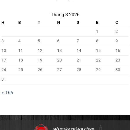
Phở
MỞ
Lý
QUÁN
Quốc
THÀNH
Tháng 8 2026
Sư
CÔNG
H
B
T
N
S
B
C
KÝ
KẾT
1
2
HỢP
ĐỒNG
3
4
5
6
7
8
9
HỢP
TÁC
10
11
12
13
14
15
16
CHIẾN
LƯỢC
17
18
19
20
21
22
23
VỚI
KAS
24
25
26
27
28
29
30
HOLDINGS
TRONG
31
DỰ
ÁN
« Th6
XÂY
DỰNG
CỬA
HÀNG
PHỞ
100
TẠI
LANDMARK