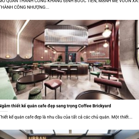
MỞ QUÁN THÀNH CÔNG KHẲNG ĐỊNH BƯỚC TIẾN, MẠNH MẼ VƯƠN XA:
THÀNH CÔNG NHƯỢNG...
Ngắm thiết kế quán cafe đẹp sang trọng Coffee Brickyard
Thiết kế quán cafe đẹp là nhu cầu của tất cả các chủ quán. Một thiết...