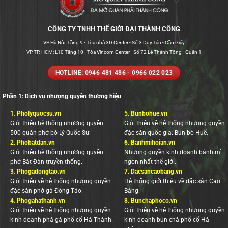
72
CÔNG TY TNHH THẾ GIỚI ĐẠI THÀNH CÔNG
VP Hà Nội: Tầng 9 - Tòa nhà 3D Center - Số 3 Duy Tân - Cầu Giấy
VP TP. HCM: L10 Tầng 10 - Tòa Vincom Center - Số 72 Lê Thánh Tông - Quận 1
HOTLINE: 0946 481 486 - 0966 022 023
Phần 1:
Dịch vụ nhượng quyền thương hiệu
1.
Pholyquocsu.vn
5.
Bunbohue.vn
Giới thiệu hệ thống nhượng quyền
Giới thiệu về hệ thống nhượng quyền
500 quán phở bò Lý Quốc Sư.
đặc sản quốc gia: Bún bò Huế.
2.
Phobatdan.vn
6.
Banhmihoian.vn
Giới thiệu hệ thống nhượng quyền
Nhượng quyền kinh doanh bánh mì
phở Bát Đàn truyền thống.
ngon nhất thế giới.
3.
Phogadongtao.vn
7.
Dacsancaobang.vn
Giới thiệu về hệ thống nhượng quyền
Hệ thống giới thiệu về đặc sản Cao
đặc sản phở gà Đông Tảo.
Bằng.
4.
Phogahathanh.vn
8.
Bunchaphoco.vn
Giới thiệu về hệ thống nhượng quyền
Giới thiệu về hệ thống nhượng quyền
kinh doanh phả gà phố cổ Hà Thành.
kinh doanh bún chả phố cổ Hà