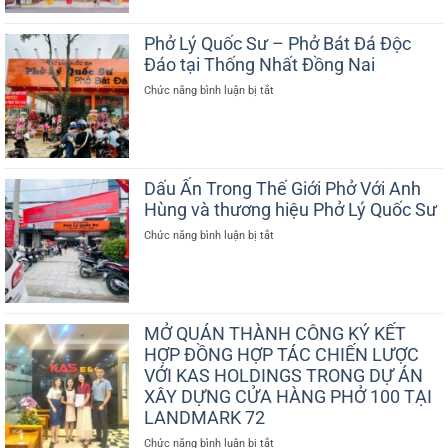
Công
cửa
hàng
Phở Lý Quốc Sư – Phở Bát Đá Độc
Lý
Đáo tại Thống Nhất Đồng Nai
Quốc
Sư
ở
Chức năng bình luận bị tắt
tại
Phở
Hải
Lý
Phòng
Quốc
Sư
–
Dấu Ấn Trong Thế Giới Phở Với Anh
Phở
Hùng và thương hiệu Phở Lý Quốc Sư
Bát
Đá
ở
Chức năng bình luận bị tắt
Độc
Dấu
Đáo
Ấn
tại
Trong
Thống
Thế
Nhất
Giới
Đồng
MỞ QUÁN THÀNH CÔNG KÝ KẾT
Phở
Nai
HỢP ĐỒNG HỢP TÁC CHIẾN LƯỢC
Với
Anh
VỚI KAS HOLDINGS TRONG DỰ ÁN
Hùng
XÂY DỰNG CỬA HÀNG PHỞ 100 TẠI
và
LANDMARK 72
thương
hiệu
ở
Chức năng bình luận bị tắt